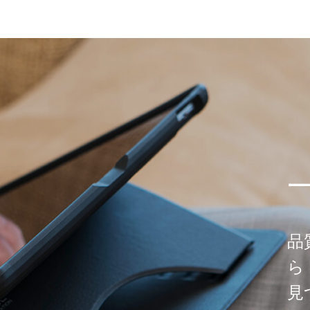
品
ら
見